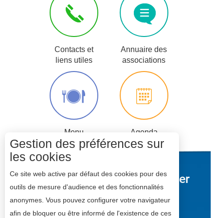
Contacts et
Annuaire des
liens utiles
associations
Menu
Agenda
Gestion des préférences sur
scolaire
les cookies
Ce site web active par défaut des cookies pour des
Mairie de
ompierre
sur Mer
outils de mesure d'audience et des fonctionnalités
Espace Michel Crépeau
anonymes. Vous pouvez configurer votre navigateur
17139 DOMPIERRE-SUR-MER
afin de bloquer ou être informé de l'existence de ces