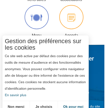
Menu
Agenda
Gestion des préférences sur
scolaire
les cookies
Ce site web active par défaut des cookies pour des
Mairie de
ompierre
sur Mer
outils de mesure d'audience et des fonctionnalités
Espace Michel Crépeau
anonymes. Vous pouvez configurer votre navigateur
17139 DOMPIERRE-SUR-MER
afin de bloquer ou être informé de l'existence de ces
05 46 35 59 00
cookies. Ces cookies ne stockent aucune information
d’identification personnelle.
Nous contacter
Horaires d'ouverture
En savoir plus
Mentions légales
Plan du site
Non merci
Je choisis
Ok pour moi