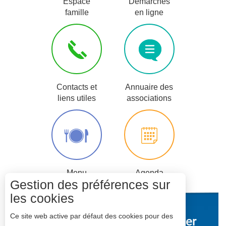
Espace
Démarches
famille
en ligne
Contacts et
Annuaire des
liens utiles
associations
Menu
Agenda
Gestion des préférences sur
scolaire
les cookies
Ce site web active par défaut des cookies pour des
Mairie de
ompierre
sur Mer