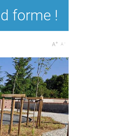
nd forme !
+
-
A
A