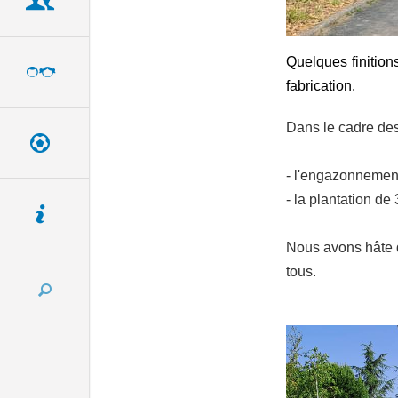
Citoyenneté
Quelques finition
Enfance & Jeunesse
fabrication.
Dans le cadre des
Loisirs & Culture
- l'engazonnement
- la plantation de
Vie pratique
Nous avons hâte de
tous.