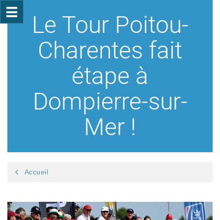
Le Tour Poitou-
Charentes fait
étape à
Dompierre-sur-
Mer !
Accueil