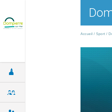
Domp
Accueil
/
Sport
/
Do
Découvrir la ville
Vie municipale