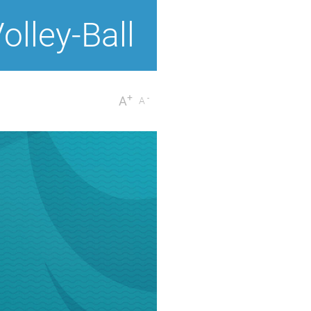
olley-Ball
+
-
A
A