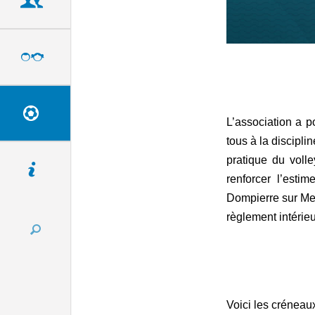
Citoyenneté
Enfance & Jeunesse
Loisirs & Culture
L’association a p
tous à la discipli
pratique du volle
Vie pratique
renforcer l’esti
Dompierre sur Mer 
règlement intérieu
Voici les créneau